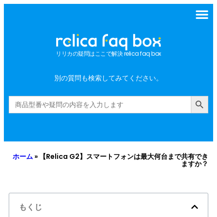
リリカの疑問はここで解決 relica faq box
別の質問も検索してみてください。
Search Button
Search
for:
ホーム
»
【relica G2】スマートフォンは最大何台まで共有でき
ますか？
もくじ